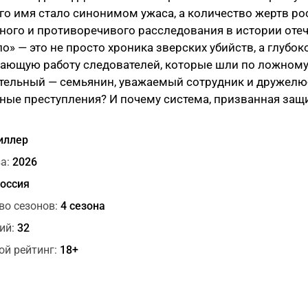
Его имя стало синонимом ужаса, а количество жертв р
ого и противоречивого расследования в истории оте
о» — это не просто хроника зверских убийств, а глубо
ющую работу следователей, которые шли по ложному с
тельный — семьянин, уважаемый сотрудник и дружелю
ые преступления? И почему система, призванная защи
иллер
а:
2026
оссия
во сезонов:
4 сезона
ий:
32
ой рейтинг:
18+