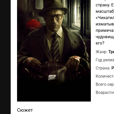
страну. 
масштабн
«Чикатил
изматыва
примеча
чудовищн
его?
Жанр:
Тр
Год релиз
Страна:
Р
Количест
Всего сер
Возрастн
Сюжет