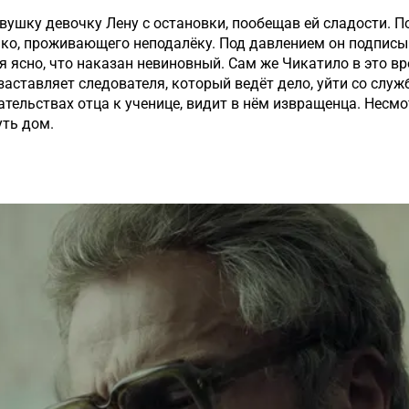
ушку девочку Лену с остановки, пообещав ей сладости. П
ко, проживающего неподалёку. Под давлением он подписы
я ясно, что наказан невиновный. Сам же Чикатило в это в
заставляет следователя, который ведёт дело, уйти со служ
тельствах отца к ученице, видит в нём извращенца. Несмо
ть дом.