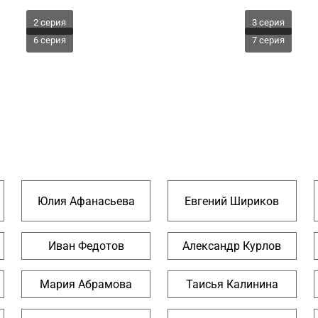
2 серия
3 серия
6 серия
7 серия
Юлия Афанасьева
Евгений Шириков
Иван Федотов
Александр Курлов
Мария Абрамова
Таисья Калинина