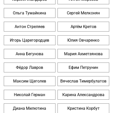
Ольга Тумайкина
Сергей Мелконян
Антон Стреляев
Артём Кретов
Игорь Царегородцев
Юлия Овчаренко
Анна Бегунова
Мария Ахметзянова
Фёдор Лавров
Ефим Петрунин
Максим Щеголев
Вячеслав Тимербулатов
Николай Герман
Карина Александрова
Диана Милютина
Кристина Корбут