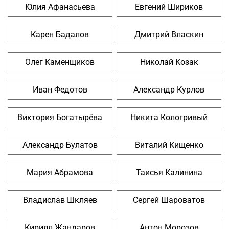
Юлия Афанасьева
Евгений Шириков
Карен Бадалов
Дмитрий Власкин
Олег Каменщиков
Николай Козак
Иван Федотов
Александр Курлов
Виктория Богатырёва
Никита Кологривый
Александр Булатов
Виталий Кищенко
Мария Абрамова
Таисья Калинина
Владислав Шкляев
Сергей Шароватов
Кирилл Жандаров
Антон Морозов