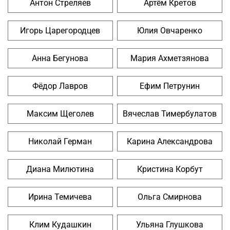
Антон Стреляев
Артём Кретов
Игорь Царегородцев
Юлия Овчаренко
Анна Бегунова
Мария Ахметзянова
Фёдор Лавров
Ефим Петрунин
Максим Щеголев
Вячеслав Тимербулатов
Николай Герман
Карина Александрова
Диана Милютина
Кристина Корбут
Ирина Темичева
Ольга Смирнова
Клим Кудашкин
Ульяна Глушкова