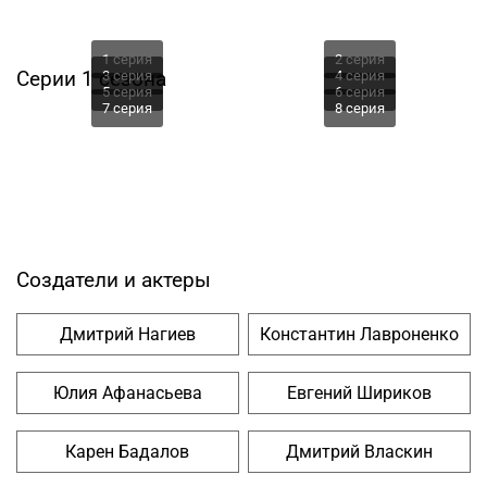
1 серия
2 серия
Серии 1 сезона
3 серия
4 серия
5 серия
6 серия
7 серия
8 серия
Создатели и актеры
Дмитрий Нагиев
Константин Лавроненко
Юлия Афанасьева
Евгений Шириков
Карен Бадалов
Дмитрий Власкин