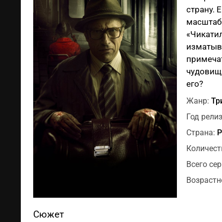
страну. 
масштабн
«Чикатил
изматыва
примеча
чудовищн
его?
Жанр:
Тр
Год релиз
Страна:
Р
Количест
Всего сер
Возрастн
Сюжет