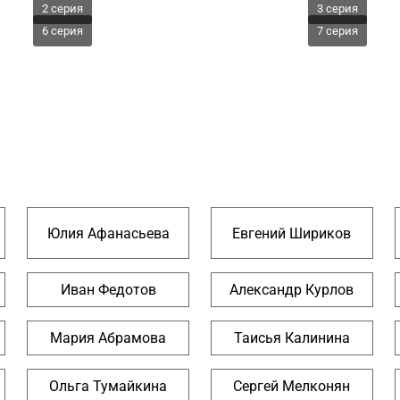
2 серия
3 серия
6 серия
7 серия
Юлия Афанасьева
Евгений Шириков
Иван Федотов
Александр Курлов
Мария Абрамова
Таисья Калинина
Ольга Тумайкина
Сергей Мелконян