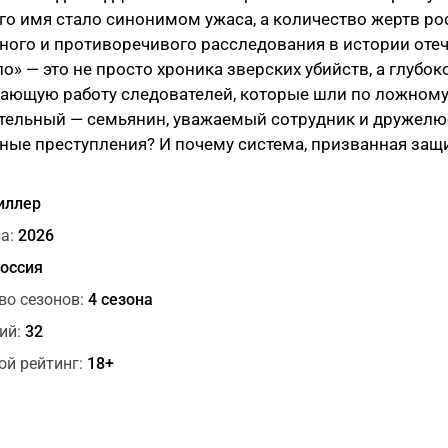
Его имя стало синонимом ужаса, а количество жертв р
ого и противоречивого расследования в истории оте
о» — это не просто хроника зверских убийств, а глубо
ющую работу следователей, которые шли по ложному с
тельный — семьянин, уважаемый сотрудник и дружелю
ые преступления? И почему система, призванная защи
иллер
а:
2026
оссия
во сезонов:
4 сезона
ий:
32
ой рейтинг:
18+