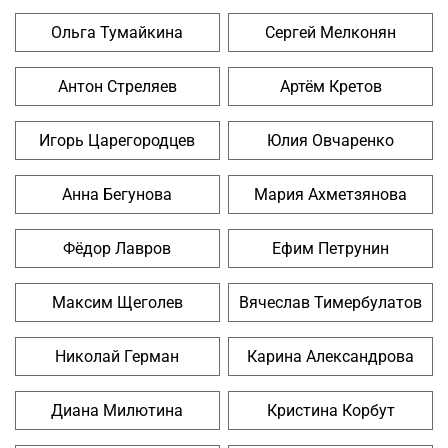
Ольга Тумайкина
Сергей Мелконян
Антон Стреляев
Артём Кретов
Игорь Царегородцев
Юлия Овчаренко
Анна Бегунова
Мария Ахметзянова
Фёдор Лавров
Ефим Петрунин
Максим Щеголев
Вячеслав Тимербулатов
Николай Герман
Карина Александрова
Диана Милютина
Кристина Корбут