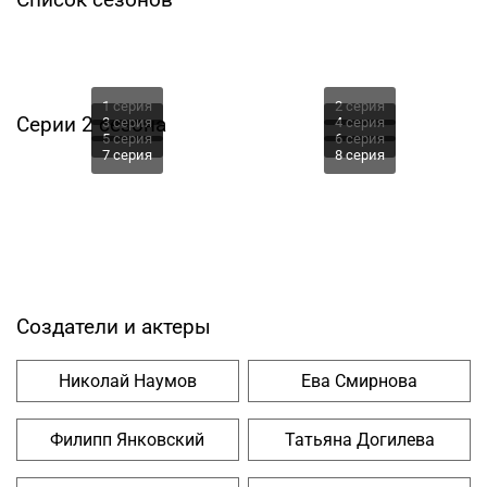
1 серия
2 серия
Серии 2 сезона
3 серия
4 серия
5 серия
6 серия
7 серия
8 серия
Создатели и актеры
Николай Наумов
Ева Смирнова
Филипп Янковский
Татьяна Догилева