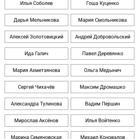
Илья Соболев
Гоша Куценко
Дарья Мельникова
Мария Смольникова
Алексей Золотовицкий
Андрей Добровольский
Ида Галич
Павел Деревянко
Мария Ахметзянова
Ольга Медынич
Сергей Чихачёв
Максим Дромашко
Александра Тулинова
Вадим Першин
Мирослав Аксёнов
Илья Войтенко
Марина Семяновская
Михаил Коновалов