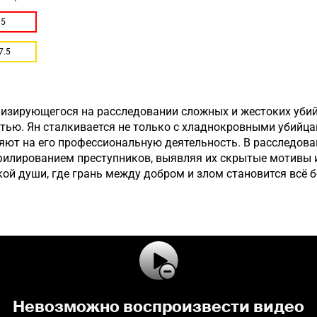
.5
7.5
ализирующегося на расследовании сложных и жестоких уби
стью. Ян сталкивается не только с хладнокровными убийца
ют на его профессиональную деятельность. В расследова
филированием преступников, выявляя их скрытые мотивы и
ой души, где грань между добром и злом становится всё 