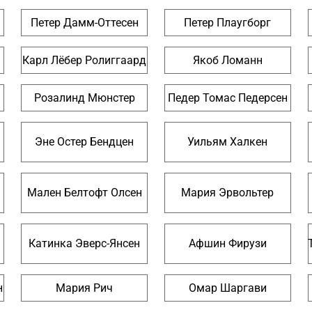
Петер Дамм-Оттесен
Петер Плаугборг
Карл Лёбер Ролиггаард
Якоб Ломанн
Розалинд Мюнстер
Педер Томас Педерсен
Эне Остер Бендцен
Уильям Халкен
Мален Белтофт Олсен
Мария Эрвольтер
Катинка Эверс-Янсен
Афшин Фирузи
н
Мария Рич
Омар Шаргави