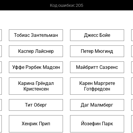
Тобиас Зантельман
Джесс Бойе
Каспер Лайснер
Петер Мюгинд
Уффе Рэрбек Мадсен
Майбритт Саэренс
Карина Грёндал
Карен Маргрете
Кристенсен
Готфредсен
Тит Оберг
Даг Малмберг
Хенрик Прип
Йозефин Парк