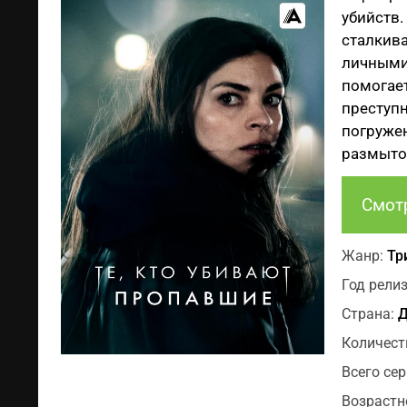
убийств.
сталкива
личными 
помогае
преступн
погружен
размыто
Смот
Жанр:
Тр
Год релиз
Страна:
Д
Количест
Всего сер
Возрастн