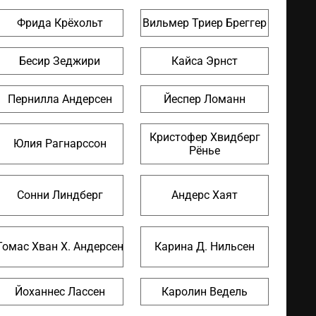
Фрида Крёхольт
Вильмер Триер Бреггер
Бесир Зеджири
Кайса Эрнст
Пернилла Андерсен
Йеспер Ломанн
Кристофер Хвидберг
Юлия Рагнарссон
Рёнье
Сонни Линдберг
Андерс Хаят
Томас Хван Х. Андерсен
Карина Д. Нильсен
Йоханнес Лассен
Каролин Ведель