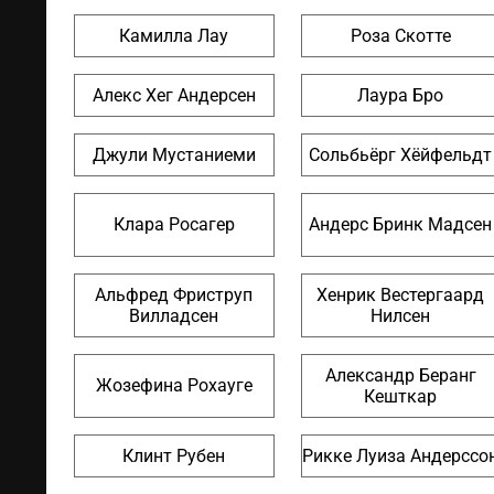
Камилла Лау
Роза Скотте
Алекс Хег Андерсен
Лаура Бро
Джули Мустаниеми
Сольбьёрг Хёйфельдт
Клара Росагер
Андерс Бринк Мадсен
Альфред Фриструп
Хенрик Вестергаард
Вилладсен
Нилсен
Александр Беранг
Жозефина Рохауге
Кешткар
Клинт Рубен
Рикке Луиза Андерссо