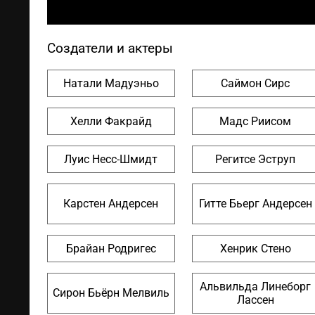
Создатели и актеры
Натали Мадуэньо
Саймон Сирс
Хелли Факрайд
Мадс Риисом
Луис Несс-Шмидт
Регитсе Эструп
Карстен Андерсен
Гитте Бьерг Андерсен
Брайан Родригес
Хенрик Стено
Альвильда Линеборг
Сирон Бьёрн Мелвиль
Лассен