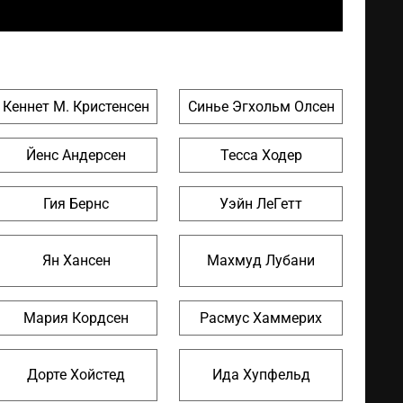
Кеннет М. Кристенсен
Синье Эгхольм Олсен
Йенс Андерсен
Тесса Ходер
Гия Бернс
Уэйн ЛеГетт
Ян Хансен
Махмуд Лубани
Мария Кордсен
Расмус Хаммерих
Дорте Хойстед
Ида Хупфельд