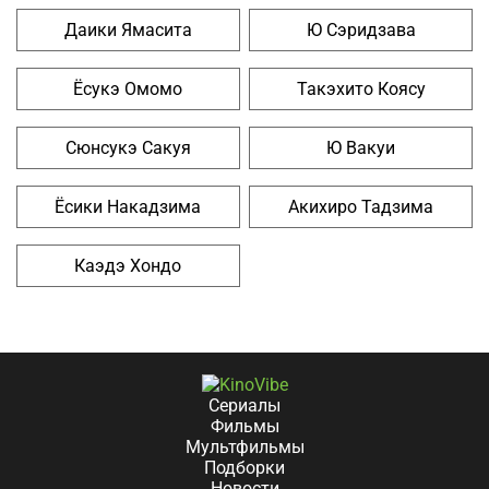
Даики Ямасита
Ю Сэридзава
Ёсукэ Омомо
Такэхито Коясу
Сюнсукэ Сакуя
Ю Вакуи
Ёсики Накадзима
Акихиро Тадзима
Каэдэ Хондо
Сериалы
Фильмы
Мультфильмы
Подборки
Новости