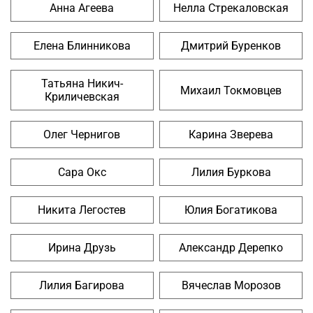
Анна Агеева
Нелла Стрекаловская
Елена Блинникова
Дмитрий Буренков
Татьяна Никич-
Михаил Токмовцев
Криличевская
Олег Чернигов
Карина Зверева
Сара Окс
Лилия Буркова
Никита Легостев
Юлия Богатикова
Ирина Друзь
Александр Дерепко
Лилия Багирова
Вячеслав Морозов