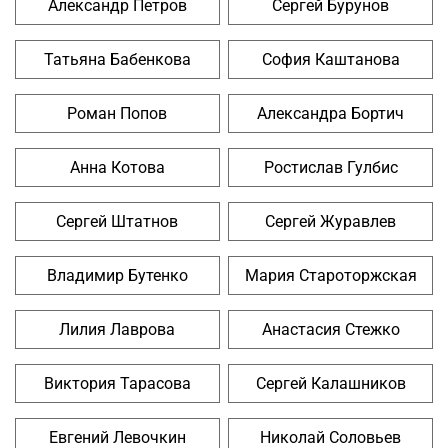
Александр Петров
Сергей Бурунов
Татьяна Бабенкова
София Каштанова
Роман Попов
Александра Бортич
Анна Котова
Ростислав Гулбис
Сергей Штатнов
Сергей Журавлев
Владимир Бутенко
Мария Староторжская
Лилия Лаврова
Анастасия Стежко
Виктория Тарасова
Сергей Калашников
Евгений Левочкин
Николай Соловьев