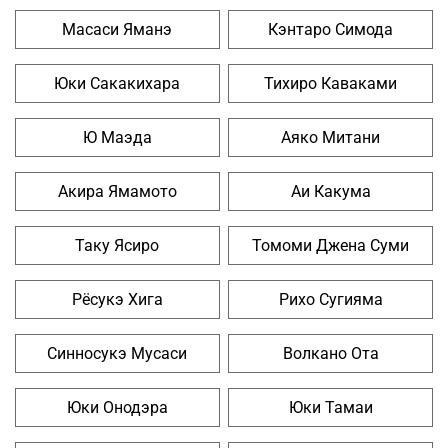
Масаси Яманэ
Кэнтаро Симода
Юки Сакакихара
Тихиро Каваками
Ю Маэда
Аяко Митани
Акира Ямамото
Аи Какума
Таку Ясиро
Томоми Джена Суми
Рёсукэ Хига
Рихо Сугияма
Синносукэ Мусаси
Волкано Ота
Юки Онодэра
Юки Тамаи