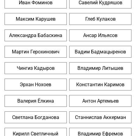
Иван Фоминов
Савелий Кудряшов
Максим Карушев
Глеб Кулаков
Александра Бабаскина
Ансар Ильясов
Мартин Герохинович
Вадим Бадмацыренов
Чингиз Кадыров
Владимир Литышев
Эрхан Нохоев
Константин Каримов
Валерия Ёлкина
Антон Артемьев
Светлана Богданова
Станнислав Аккерман
Кирилл Светличный
Владимир Ефремов