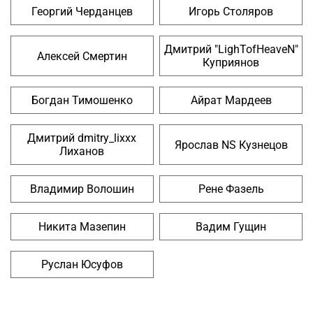
Георгий Черданцев
Игорь Столяров
Дмитрий "LighTofHeaveN"
Алексей Смертин
Куприянов
Богдан Тимошенко
Айрат Мардеев
Дмитрий dmitry_lixxx
Ярослав NS Кузнецов
Лиханов
Владимир Волошин
Рене Фазель
Никита Мазепин
Вадим Гущин
Руслан Юсуфов