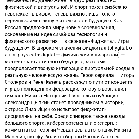
Человечество давно живёт в двух реальностях:
физической и виртуальной. И спорт тоже неизбежно
перетекает в цифру. Теперь важно лишь то, кто
первым займёт нишу в этом спорте будущего. Как
Россия предложила миру новые соревнования,
основанные на идее симбиоза технологий и
физического развития — в сериале «Фиджитал. Игры
будущего». В широком значении фиджитал (phygital, от
англ. physical + digital — физический и цифровой) —
контент фантастичного будущего, который
предполагает тесную интеграцию виртуальной среды в
реальную человеческую жизнь. Герои сериала — Игорь
Столяров и Рене Фазель расскажут о пути от концепта
игр до полноценной федерации, которую возглавил
гимнаст Никита Нагорный. Писатель и публицист
Александр Цыпкин станет проводником в истории,
актриса Лиза Ищенко испытает фиджитал-
дисциплины на себе. Среди спикеров также звезды
большого спорта, киберспортсмены и эксперты:
комментатор Георгий Черданцев, автогонщик Никита
Мазепин, экс-футболист сборной России Алексей