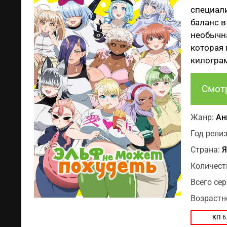
специали
баланс в
необычна
которая 
килограм
Смот
Жанр:
Ан
Год релиз
Страна:
Я
Количест
Всего сер
Возрастн
КП
6