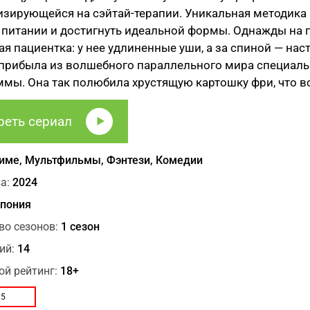
зирующейся на сэйтай-терапии. Уникальная методика
 питании и достигнуть идеальной формы. Однажды на п
я пациентка: у нее удлиненные уши, а за спиной — нас
прибыла из волшебного параллельного мира специальн
мы. Она так полюбила хрустящую картошку фри, что в
реть сериал
име, Мультфильмы, Фэнтези, Комедии
а:
2024
пония
во сезонов:
1 сезон
ий:
14
ой рейтинг:
18+
.5