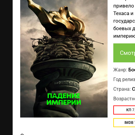
привело 
Техаса и
государс
боевых д
империю 
Смот
Жанр:
Бо
Год релиз
Страна:
С
Возрастн
КП
7
IMDB