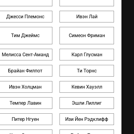
Джесси Племонс
Ивэн Лай
Тим Джеймс
Симеон Фриман
Мелисса Сент-Аманд
Карл Глусман
Брайан Филпот
Ти Торнс
Ивэн Холцман
Кевин Хауэлл
Темпер Лавин
Эшли Лиллиг
Питер Нгуен
Изи Йен Рэдклифф