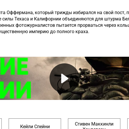
а Оффермана, который трижды избирался на свой пост, пр
е силы Техаса и Калифорнии объединяются для штурма Бел
военных фотожурналистов пытается прорваться через коль
гущественную империю до полного краха.
Стивен Маккинли
Кейли Спейни