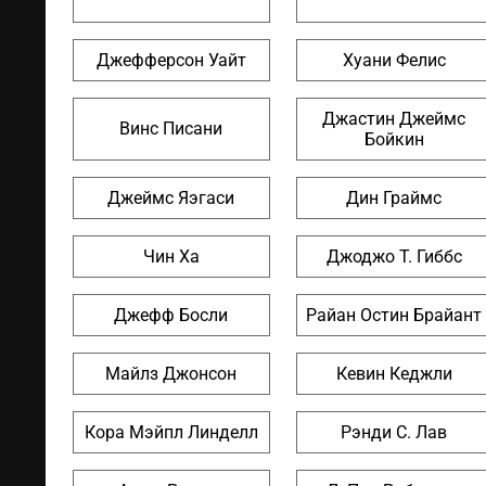
Джефферсон Уайт
Хуани Фелис
Джастин Джеймс
Винс Писани
Бойкин
Джеймс Яэгаси
Дин Граймс
Чин Ха
Джоджо Т. Гиббс
Джефф Босли
Райан Остин Брайант
Майлз Джонсон
Кевин Кеджли
Кора Мэйпл Линделл
Рэнди С. Лав