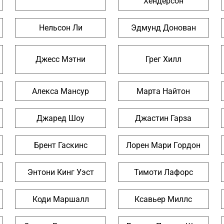
Хендерсон
Нельсон Ли
Эдмунд Донован
Джесс Мэтни
Грег Хилл
Алекса Мансур
Марта Найтон
Джаред Шоу
Джастин Гарза
Брент Гаскинс
Лорен Мари Гордон
Энтони Кинг Уэст
Тимоти Лафорс
Коди Маршалл
Ксавьер Миллс