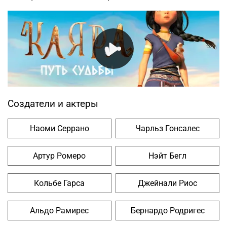
Создатели и актеры
Наоми Серрано
Чарльз Гонсалес
Артур Ромеро
Нэйт Бегл
Кольбе Гарса
Джейнали Риос
Альдо Рамирес
Бернардо Родригес