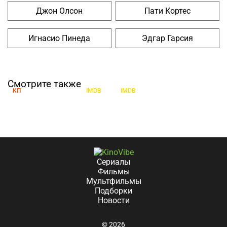
Джон Олсон
Пати Кортес
Игнасио Пинеда
Эдгар Гарсия
Как приручить бизона
Королевские приключения
Смотрите также
КП
7.1
IMDB
7
IMDB
7.2
Сериалы
Фильмы
Мультфильмы
Подборки
Новости
© 2026