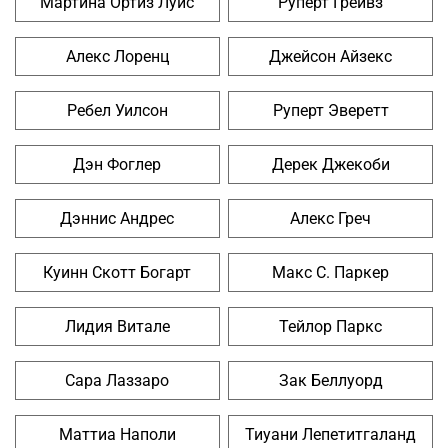
Мартина Ортиз Луис
Руперт Грейвз
Алекс Лоренц
Джейсон Айзекс
Ребел Уилсон
Руперт Эверетт
Дэн Фоглер
Дерек Джекоби
Дэннис Андрес
Алекс Греч
Куинн Скотт Богарт
Макс С. Паркер
Лидия Витале
Тейлор Паркс
Сара Лаззаро
Зак Беллуорд
Маттиа Наполи
Тиуани Лепетитгаланд