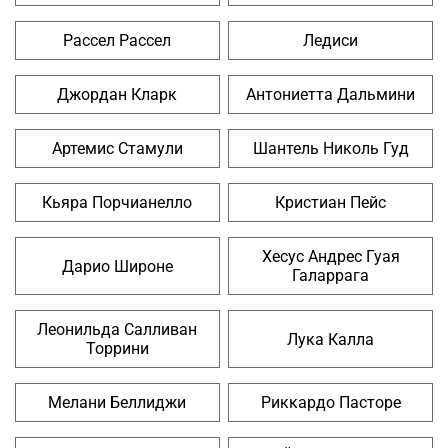
Рассел Рассел
Ледиси
Джордан Кларк
Антониетта Дальмини
Артемис Стамули
Шантель Николь Гуд
Кьяра Порчианелло
Кристиан Пейс
Хесус Андрес Гуая
Дарио Широне
Галаррага
Леонильда Салливан
Лука Калла
Торрини
Мелани Беллиджи
Риккардо Пасторе