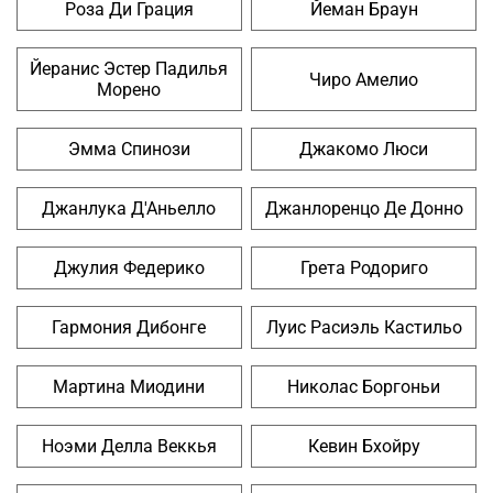
Роза Ди Грация
Йеман Браун
Йеранис Эстер Падилья
Чиро Амелио
Морено
Эмма Спинози
Джакомо Люси
Джанлука Д'Аньелло
Джанлоренцо Де Донно
Джулия Федерико
Грета Родориго
Гармония Дибонге
Луис Расиэль Кастильо
Мартина Миодини
Николас Боргоньи
Ноэми Делла Веккья
Кевин Бхойру